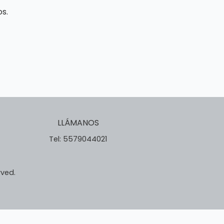
s.
LLÁMANOS
Tel: 5579044021
rved.