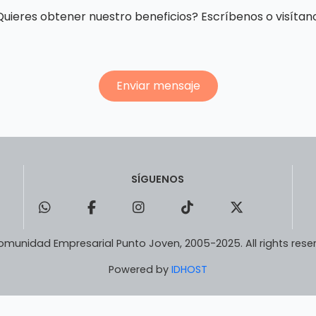
uieres obtener nuestro beneficios? Escríbenos o visítano
Enviar mensaje
SÍGUENOS
munidad Empresarial Punto Joven, 2005-2025. All rights rese
Powered by
IDHOST